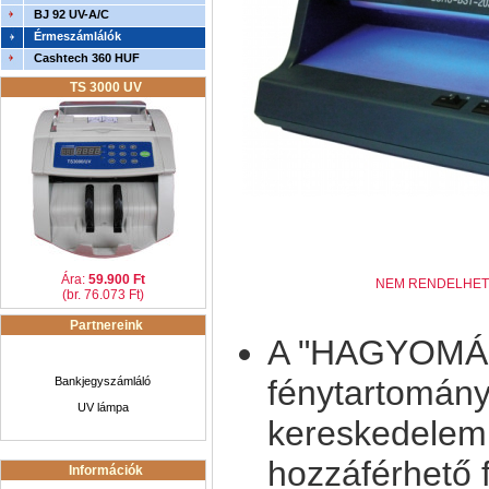
BJ 92 UV-A/C
Érmeszámlálók
Cashtech 360 HUF
TS 3000 UV
Ára:
59.900 Ft
NEM RENDELHET
(br. 76.073 Ft)
Partnereink
A "HAGYOMÁN
fénytartomány
Bankjegyszámláló
UV lámpa
kereskedelemb
hozzáférhető 
Információk