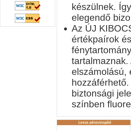
készülnek. Íg
elegendő bizo
Az ÚJ KIBOC
értékpaírok é
fénytartomány
tartalmaznak. 
elszámolású, 
hozzáférhető.
biztonsági je
színben fluor
Lexus pénzvizsgáló