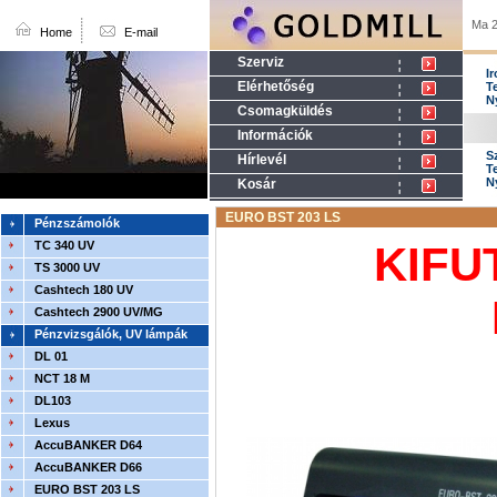
Ma 2
Home
E-mail
Szerviz
I
Elérhetőség
T
N
Csomagküldés
Információk
S
Hírlevél
T
N
Kosár
EURO BST 203 LS
Pénzszámolók
TC 340 UV
KIFU
TS 3000 UV
Cashtech 180 UV
Cashtech 2900 UV/MG
Pénzvizsgálók, UV lámpák
DL 01
NCT 18 M
DL103
Lexus
AccuBANKER D64
AccuBANKER D66
EURO BST 203 LS