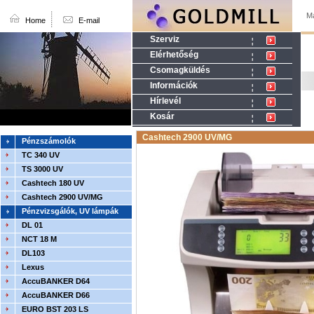
Ma
Home
E-mail
Szerviz
Elérhetőség
Csomagküldés
Információk
Hírlevél
Kosár
Cashtech 2900 UV/MG
Pénzszámolók
TC 340 UV
TS 3000 UV
Cashtech 180 UV
Cashtech 2900 UV/MG
Pénzvizsgálók, UV lámpák
DL 01
NCT 18 M
DL103
Lexus
AccuBANKER D64
AccuBANKER D66
EURO BST 203 LS