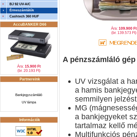
BJ 92 UV-A/C
Érmeszámlálók
Cashtech 360 HUF
AccuBANKER D66
Ára:
109.900 Ft
(br. 139.573 Ft)
A pénzszámláló gép 
Ára:
15.900 Ft
(br. 20.193 Ft)
UV vizsgálat a ha
Partnereink
a hamis bankjegy
Bankjegyszámláló
semmilyen jelzést
UV lámpa
MG (mágnesesség)
a bankjegyeket sz
Információk
tartalmaz kellő 
Multifunkciós pé