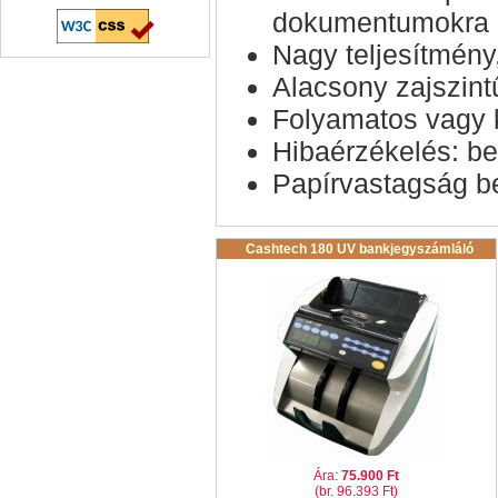
dokumentumokra is
Nagy teljesítmény
Alacsony zajszint
Folyamatos vagy
Hibaérzékelés: be
Papírvastagság be
Cashtech 180 UV bankjegyszámláló
Ára:
75.900 Ft
(br. 96.393 Ft)